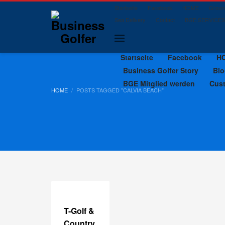
Startseite
Facebook
HOME
Ground
Sea Delivery
Contact
BGE SERVICES
Startseite
Facebook
H
Business Golfer Story
Blo
BGE Mitglied werden
Cus
HOME
POSTS TAGGED "CALVIA BEACH"
T-Golf &
Country