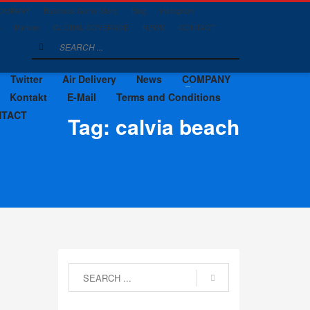
OMPANY
Business Golfer Story
Blog
Instagram
e
Partner
GLOBAL COVERAGE
NEWS
CONTACT
Twitter
Air Delivery
News
COMPANY
Kontakt
E-Mail
Terms and Conditions
NTACT
Tag: calvia beach