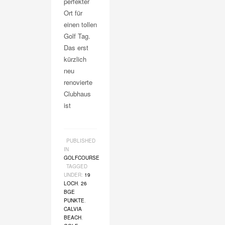
perfekter
Ort für
einen tollen
Golf Tag.
Das erst
kürzlich
neu
renovierte
Clubhaus
ist
PUBLISHED
IN
GOLFCOURSE
TAGGED
UNDER:
19
LOCH
,
26
BGE
PUNKTE
,
CALVIA
BEACH
,