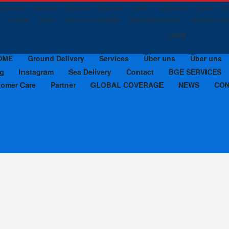
 Delivery
Services
Über uns
Über uns
Twitter
Air Delivery
News
C
Kontakt
E-Mail
Terms and Conditions
BGE Mitglied werden
Customer Car
LOGIN
OME
Ground Delivery
Services
Über uns
Über uns
g
Instagram
Sea Delivery
Contact
BGE SERVICES
tomer Care
Partner
GLOBAL COVERAGE
NEWS
CO