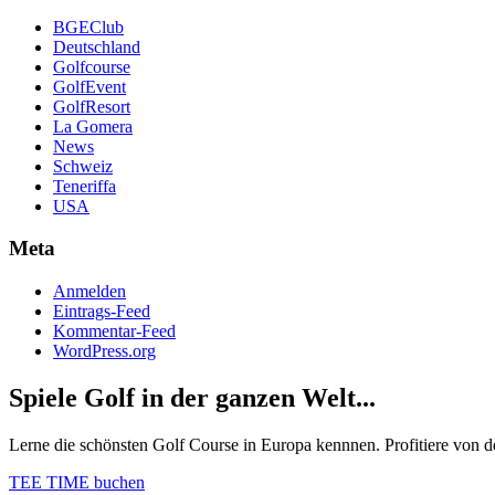
BGEClub
Deutschland
Golfcourse
GolfEvent
GolfResort
La Gomera
News
Schweiz
Teneriffa
USA
Meta
Anmelden
Eintrags-Feed
Kommentar-Feed
WordPress.org
Spiele Golf in der ganzen Welt...
Lerne die schönsten Golf Course in Europa kennnen. Profitiere von d
TEE TIME buchen