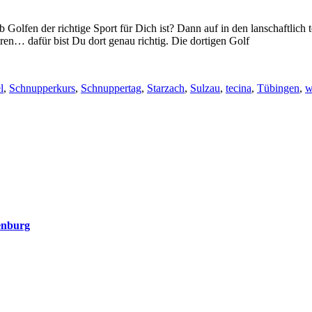
 Golfen der richtige Sport für Dich ist? Dann auf in den lanschaftlic
en… dafür bist Du dort genau richtig. Die dortigen Golf
l
,
Schnupperkurs
,
Schnuppertag
,
Starzach
,
Sulzau
,
tecina
,
Tübingen
,
w
enburg