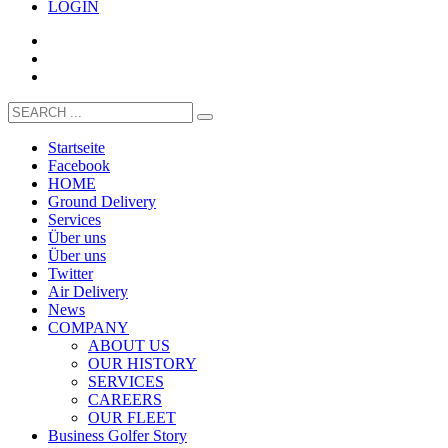
LOGIN
Startseite
Facebook
HOME
Ground Delivery
Services
Über uns
Über uns
Twitter
Air Delivery
News
COMPANY
ABOUT US
OUR HISTORY
SERVICES
CAREERS
OUR FLEET
Business Golfer Story