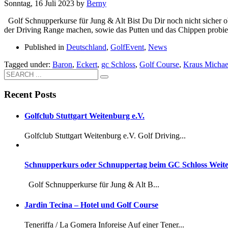
Sonntag, 16 Juli 2023
by
Berny
Golf Schnupperkurse für Jung & Alt Bist Du Dir noch nicht sicher ob
der Driving Range machen, sowie das Putten und das Chippen probier
Published in
Deutschland
,
GolfEvent
,
News
Tagged under:
Baron
,
Eckert
,
gc Schloss
,
Golf Course
,
Kraus Michae
Recent Posts
Golfclub Stuttgart Weitenburg e.V.
Golfclub Stuttgart Weitenburg e.V. Golf Driving...
Schnupperkurs oder Schnuppertag beim GC Schloss Weit
Golf Schnupperkurse für Jung & Alt B...
Jardin Tecina – Hotel und Golf Course
Teneriffa / La Gomera Inforeise Auf einer Tener...