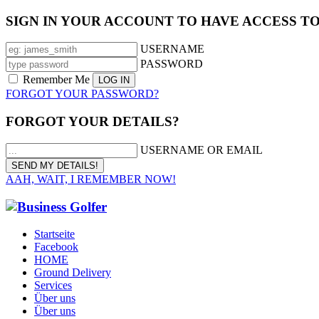
SIGN IN YOUR ACCOUNT TO HAVE ACCESS T
USERNAME
PASSWORD
Remember Me
FORGOT YOUR PASSWORD?
FORGOT YOUR DETAILS?
USERNAME OR EMAIL
AAH, WAIT, I REMEMBER NOW!
Startseite
Facebook
HOME
Ground Delivery
Services
Über uns
Über uns