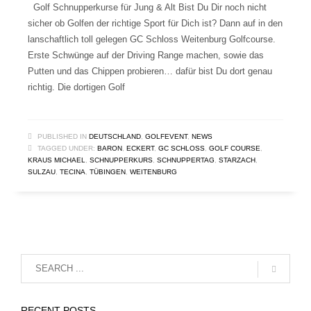
Golf Schnupperkurse für Jung & Alt Bist Du Dir noch nicht
sicher ob Golfen der richtige Sport für Dich ist? Dann auf in den
lanschaftlich toll gelegen GC Schloss Weitenburg Golfcourse.
Erste Schwünge auf der Driving Range machen, sowie das
Putten und das Chippen probieren… dafür bist Du dort genau
richtig. Die dortigen Golf
PUBLISHED IN
DEUTSCHLAND
,
GOLFEVENT
,
NEWS
TAGGED UNDER:
BARON
,
ECKERT
,
GC SCHLOSS
,
GOLF COURSE
,
KRAUS MICHAEL
,
SCHNUPPERKURS
,
SCHNUPPERTAG
,
STARZACH
,
SULZAU
,
TECINA
,
TÜBINGEN
,
WEITENBURG
RECENT POSTS