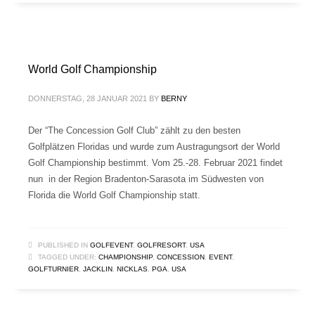
World Golf Championship
DONNERSTAG, 28 JANUAR 2021
BY
BERNY
Der “The Concession Golf Club” zählt zu den besten
Golfplätzen Floridas und wurde zum Austragungsort der World
Golf Championship bestimmt. Vom 25.-28. Februar 2021 findet
nun in der Region Bradenton-Sarasota im Südwesten von
Florida die World Golf Championship statt.
PUBLISHED IN
GOLFEVENT
,
GOLFRESORT
,
USA
TAGGED UNDER:
CHAMPIONSHIP
,
CONCESSION
,
EVENT
,
GOLFTURNIER
,
JACKLIN
,
NICKLAS
,
PGA
,
USA