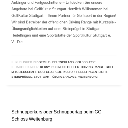
Anfänger und Fortgeschrittene – Entdecken Sie unsere
Angebote bei GolfKultur Stuttgart Herzlich Willkommen bei
GolfKultur Stuttgart – Ihrem Partner für Golfsport in der Region!
Wir sind Betreiber der öffentlichen Driving Range mit Kurzspiel-
Übungsmöglichkeiten auf dem Steinprügel in Stuttgart-
Hedelfingen und eine Sportstätte der SportKultur Stuttgart e.
V.. Die
PUBLISHED IN
BGECLUB
,
DEUTSCHLAND
,
GOLFCOURSE
TAGGED UNDER:
BERNY
,
BUSINESS GOLFER
,
DRIVING RANGE
,
GOLF
MITGLIEDSCHAFT
,
GOLFCLUB
,
GOLFKULTUR
,
HEDELFINGEN
,
LIGHT
,
STEINPRÜGEL
,
STUTTGART
,
ÜBUNGSANLAGE
,
WEITENBURG
Schnupperkurs oder Schnuppertag beim GC
Schloss Weitenburg