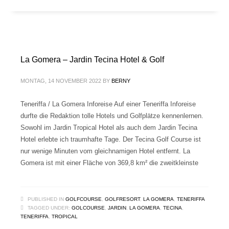
La Gomera – Jardin Tecina Hotel & Golf
MONTAG, 14 NOVEMBER 2022
BY
BERNY
Teneriffa / La Gomera Inforeise Auf einer Teneriffa Inforeise
durfte die Redaktion tolle Hotels und Golfplätze kennenlernen.
Sowohl im Jardin Tropical Hotel als auch dem Jardin Tecina
Hotel erlebte ich traumhafte Tage. Der Tecina Golf Course ist
nur wenige Minuten vom gleichnamigen Hotel entfernt. La
Gomera ist mit einer Fläche von 369,8 km² die zweitkleinste
PUBLISHED IN
GOLFCOURSE
,
GOLFRESORT
,
LA GOMERA
,
TENERIFFA
TAGGED UNDER:
GOLCOURSE
,
JARDIN
,
LA GOMERA
,
TECINA
,
TENERIFFA
,
TROPICAL